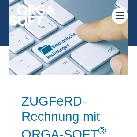
Zum
Inhalt
springen
ZUGFeRD-
Rechnung mit
®
ORGA-SOFT