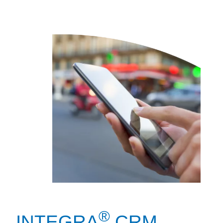
®
INTEGRA
CRM