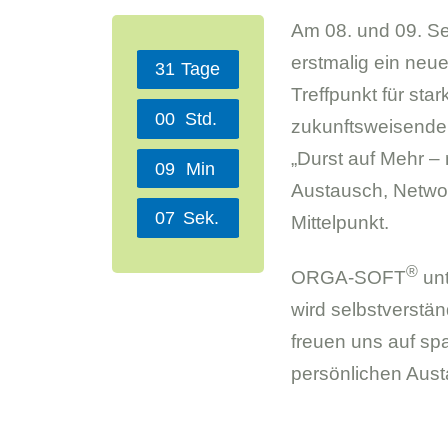
Am 08. und 09. S
erstmalig ein neue
3
1
Tage
Treffpunkt für st
0
0
Std.
zukunftsweisende
„Durst auf Mehr – 
0
9
Min
Austausch, Networ
0
6
Sek.
Mittelpunkt.
®
ORGA-SOFT
unt
wird selbstverstän
freuen uns auf s
persönlichen Aust