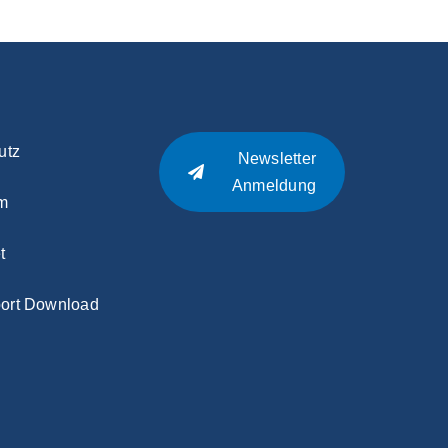
utz
Newsletter
Anmeldung
m
t
ort Download