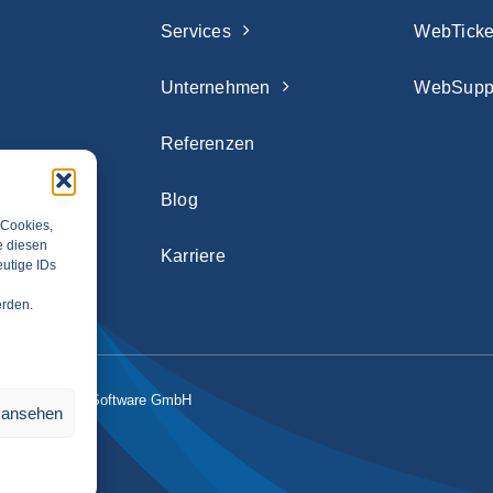
Services
WebTicke
Unternehmen
WebSupp
Referenzen
Blog
 Cookies,
e diesen
Karriere
utige IDs
erden.
nisation und Software GmbH
n ansehen